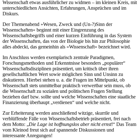
Wissenschaft etwas ausführlicher zu widmen – im kleinen Kreis, mit
unterschiedlichen Ansichten, Erfahrungen, Ansprüchen und im
Diskurs.
Der Themenabend »Wesen, Zweck und (Un-?)Sinn der
Wissenschaften« beginnt mit einer Eingrenzung des
Wissenschaftsbegriffs und einer kurzen Einführung in das System
der Wissenschaften, das von der Biologie bis hin zur Philosophie
alles abdeckt, das gemeinhin als »Wissenschaft« bezeichnet wird.
Im Anschluss werden exemplarisch zentrale Paradigmen,
Forschungsmethoden und Erkenntnisse besonders „populärer“
Wissenschaftsdisziplinen präsentiert, um kritisch über ihren
gesellschaftlichen Wert sowie möglichen Sinn und Unsinn zu
diskutieren. Hierbei stehen u. a. die Fragen im Mittelpunkt, ob
Wissenschaft stets unmittelbar praktisch verwertbar sein muss, ob
die Wissenschaft zu sozialen und politischen Fragen Stellung
beziehen darf bzw. sollte und welche Wissenschaften eine staatliche
Finanzierung überhaupt „verdienen“ und welche nicht.
Zur Erheiterung werden anschließend witzige, skurrile und
verblüffende Fälle von Wissenschaftsbetrieb präsentiert, frei nach
dem Motto: „
Die Lage ist hoffnungslos aber nicht ernst
!“ Das Team
vom Kleinod freut sich auf spannende Diskussionen und
interessante Anregungen!