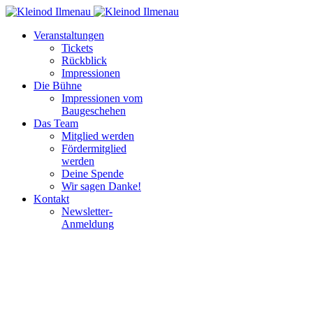
Year
Month
Year
Month
Veranstaltungen
Tickets
Rückblick
Impressionen
Die Bühne
Impressionen vom
Baugeschehen
Das Team
Mitglied werden
Fördermitglied
werden
Deine Spende
Wir sagen Danke!
Kontakt
Newsletter-
Anmeldung