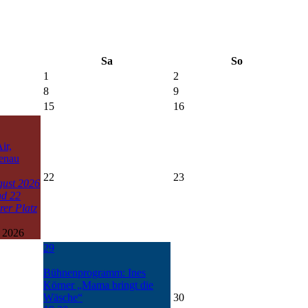
Sa
So
1
2
8
9
15
16
ir,
menau
22
23
gust 2026
nd 22
rer Platz
 2026
29
Bühnenprogramm: Ines
Körner „Mama bringt die
Wäsche“
30