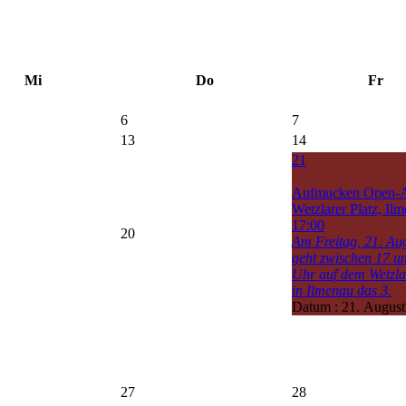
Mi
Do
Fr
6
7
13
14
21
Aufmucken Open-A
Wetzlarer Platz, Il
17:00
20
Am Freitag, 21. Au
geht zwischen 17 u
Uhr auf dem Wetzla
in Ilmenau das 3.
Datum :
21. August
27
28