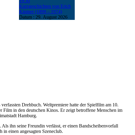
19:30
Kurzgeschichten von Erich
Kästner (1899 – 1974)
Datum :
29. August 2026
erfassten Drehbuch. Weltpremiere hatte der Spielfilm am 10.
r Film in den deutschen Kinos. Er zeigt betroffene Menschen im
Heimatstadt Hamburg.
Als ihn seine Freundin verlässt, er einen Bandscheibenvorfall
ch in einen angesagten Szeneclub.